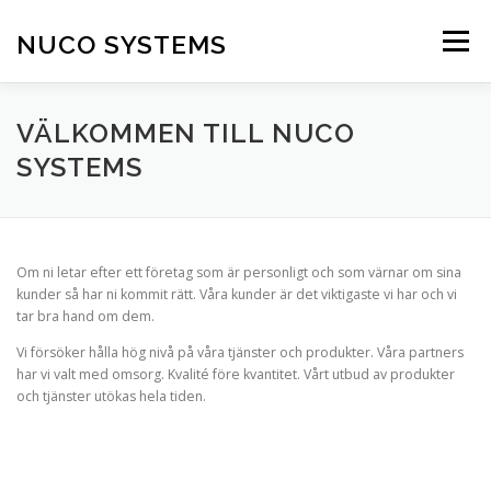
Hoppa
till
NUCO SYSTEMS
Meny
innehåll
HEM
OM OSS
BLOGG
PRODUKTER
VÄLKOMMEN TILL NUCO
SYSTEMS
TJÄNSTER
EGNA PROJEKT
Om ni letar efter ett företag som är personligt och som värnar om sina
TILL SALU / FOR SALE
KONTAKTA OSS
kunder så har ni kommit rätt. Våra kunder är det viktigaste vi har och vi
tar bra hand om dem.
Vi försöker hålla hög nivå på våra tjänster och produkter. Våra partners
har vi valt med omsorg. Kvalité före kvantitet. Vårt utbud av produkter
och tjänster utökas hela tiden.