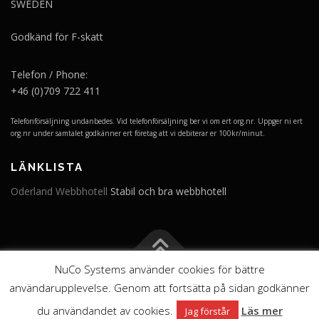
SWEDEN
Godkänd för F-skatt
Telefon / Phone:
+46 (0)709 722 411
Telefonförsäljning undanbedes. Vid telefonförsäljning ber vi om ert org.nr. Uppger ni ert
org.nr under samtalet godkänner ert företag att vi debiterar er 100kr/minut.
LÄNKLISTA
Oderland Webbhotell
Stabil och bra webbhotell
NuCo Systems använder cookies för bättre
Upphovsrätt © 2026 NuCo Systems
–
Tema
OnePress
från
användarupplevelse. Genom att fortsätta på sidan godkänner
FameThemes
du användandet av cookies.
Läs mer
Jag förstår