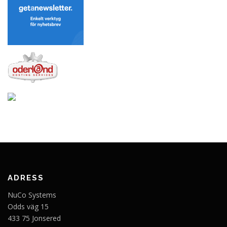
ADRESS
NuCo Systems
Odds väg 15
433 75 Jonsered